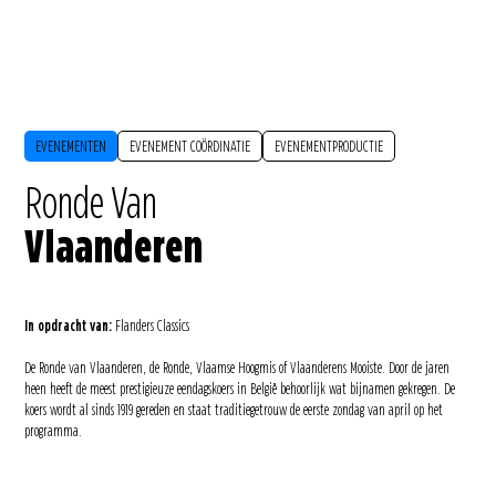
EVENEMENTEN
EVENEMENT COÖRDINATIE
EVENEMENTPRODUCTIE
Ronde Van
Vlaanderen
In opdracht van:
Flanders Classics
De Ronde van Vlaanderen, de Ronde, Vlaamse Hoogmis of Vlaanderens Mooiste. Door de jaren
heen heeft de meest prestigieuze eendagskoers in België behoorlijk wat bijnamen gekregen. De
koers wordt al sinds 1919 gereden en staat traditiegetrouw de eerste zondag van april op het
programma.