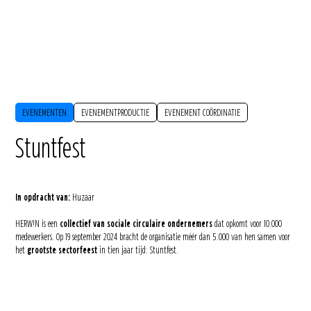
EVENEMENTEN
EVENEMENTPRODUCTIE
EVENEMENT COÖRDINATIE
Stuntfest
In opdracht van:
Huzaar
HERW!N is een
collectief van sociale circulaire ondernemers
dat opkomt voor 10.000
medewerkers. Op 19 september 2024 bracht de organisatie méér dan 5.000 van hen samen voor
het
grootste sectorfeest
in tien jaar tijd: Stuntfest.