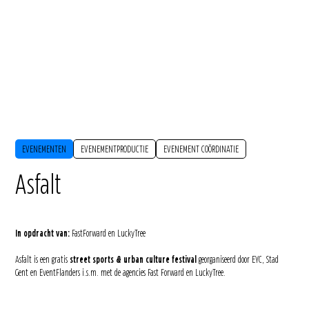
EVENEMENTEN
EVENEMENTPRODUCTIE
EVENEMENT COÖRDINATIE
Asfalt
In opdracht van:
FastForward en LuckyTree
Asfalt is een gratis
street sports & urban culture festival
georganiseerd door EYC, Stad
Gent en EventFlanders i.s.m. met de agencies Fast Forward en LuckyTree.